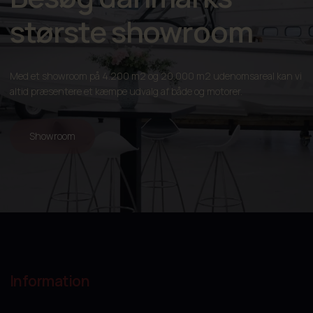
største showroom
Med et showroom på 4.200 m2 og 20.000 m2 udenomsareal kan vi
altid præsentere et kæmpe udvalg af både og motorer.
Showroom
Information