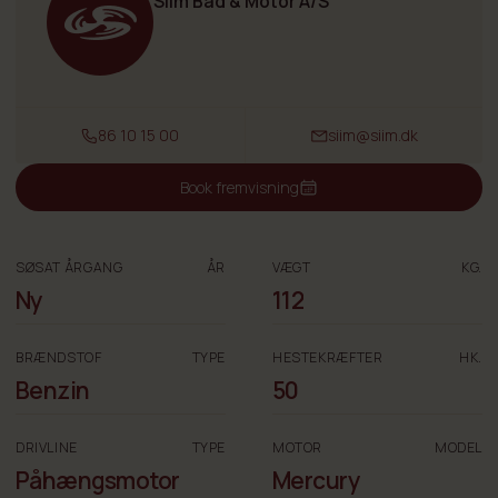
Siim Båd & Motor A/S
86 10 15 00
siim@siim.dk
Book fremvisning
SØSAT ÅRGANG
ÅR
VÆGT
KG.
Ny
112
BRÆNDSTOF
TYPE
HESTEKRÆFTER
HK.
Benzin
50
DRIVLINE
TYPE
MOTOR
MODEL
Påhængsmotor
Mercury