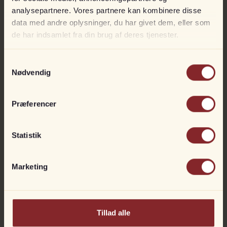
analysepartnere. Vores partnere kan kombinere disse
data med andre oplysninger, du har givet dem, eller som
de har indsamlet fra din brug af deres tjenester.
Mercury 40 hk ELPT
På lager
Samtykkevalg
Til fjernstyring
Nødvendig
DKK
44.990
50.990
Præferencer
Statistik
Marketing
Tillad alle