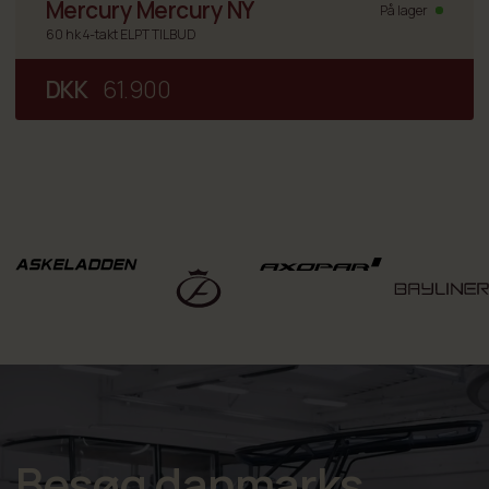
Mercury Mercury NY
På lager
60 hk 4-takt ELPT TILBUD
DKK
61.900
Besøg danmarks