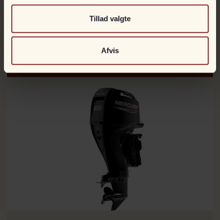
Tillad valgte
Mercury 50 hk ELPT
Kan bestilles
Til fjernstyring
Afvis
DKK
52.990