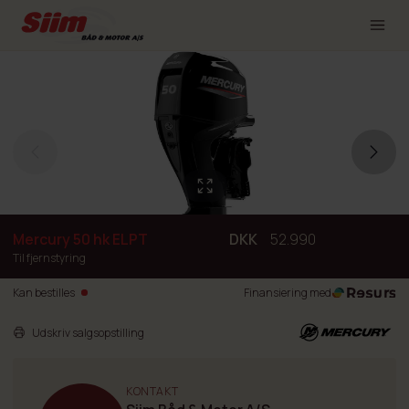
Mercury 50 hk ELPT
DKK
52.990
Til fjernstyring
Kan bestilles
Finansiering med
Udskriv salgsopstilling
KONTAKT