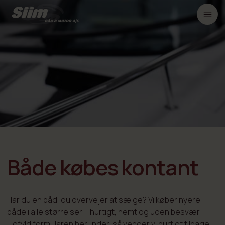
Både købes kontant
Har du en båd, du overvejer at sælge? Vi køber nyere
både i alle størrelser – hurtigt, nemt og uden besvær.
Udfyld formularen herunder, så vender vi hurtigt tilbage