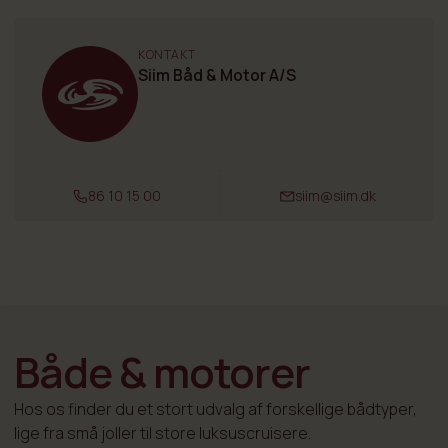
KONTAKT
Siim Båd & Motor A/S
86 10 15 00
siim@siim.dk
Både & motorer
Hos os finder du et stort udvalg af forskellige bådtyper,
lige fra små joller til store luksuscruisere.