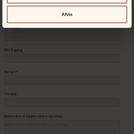
Bådmærke
Afvis
Bådmodel
Båd årgang
Skrognr*
Timetal
Beskrivelse af bådens stand og udstyr: