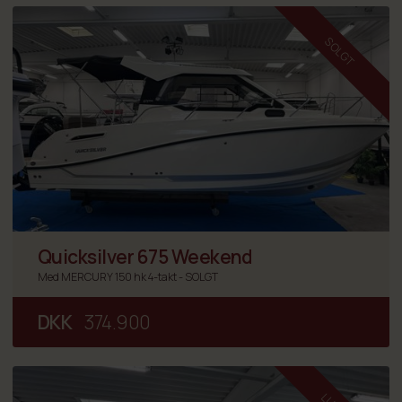
SOLGT
Quicksilver 675 Weekend
Med MERCURY 150 hk 4-takt - SOLGT
DKK
374.900