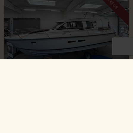
LUKSUS
På vej ind
Med Volvo Penta D6 Diesel
DKK
4.495.900
Se alle vores både