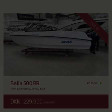
TILBUD
Bella 500 BR
På lager
Med Mercury 40 hk 4-takt
DKK
229.900
249.900