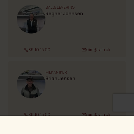
SALG/LEVERING
Regner Johnsen
86 10 15 00
siim@siim.dk
MEKANIKER
Brian Jensen
86 10 15 00
siim@siim.dk