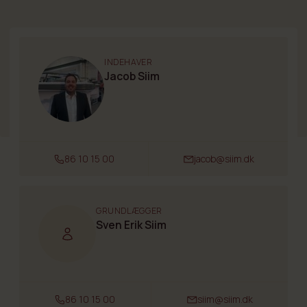
INDEHAVER
Jacob Siim
86 10 15 00
jacob@siim.dk
GRUNDLÆGGER
Sven Erik Siim
86 10 15 00
siim@siim.dk