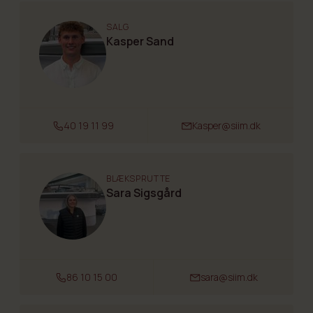
SALG
Kasper Sand
40 19 11 99
Kasper@siim.dk
BLÆKSPRUTTE
Sara Sigsgård
86 10 15 00
sara@siim.dk