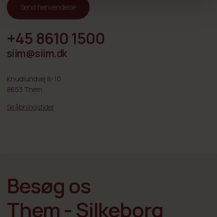
Send henvendelse
+45 8610 1500
siim@siim.dk
Knudlundvej 8-10
8653 Them
Se åbningstider
Besøg os
Them - Silkeborg