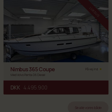
LUKSUS
Nimbus 365 Coupe
På vej ind
Med Volvo Penta D6 Diesel
DKK
4.495.900
Se alle vores både