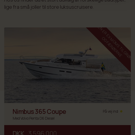
lige fra små joller til store luksuscruisere.
O
Nimbus 365 Coupe
På vej ind
Med Volvo Penta D6 Diesel
DKK
3.596.000