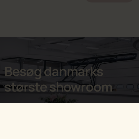
Besøg danmarks
største showroom
Med et showroom på 4.200 m2 og 20.000 m2 udenomsareal kan vi
altid præsentere et kæmpe udvalg af både og motorer.
Showroom