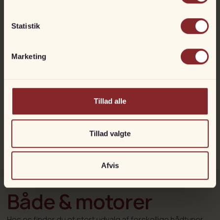
se den her:
https://www.siim.dk/baade-og-motorer/nidelv-25-med-
yanmar-80-hk-diesel/
Statistik
KONTAKT
Siim Båd & Motor A/S
Marketing
Tillad alle
86 10 15 00
siim@siim.dk
Tillad valgte
Afvis
Både & motorer
Hos os finder du et stort udvalg af forskellige bådtyper,