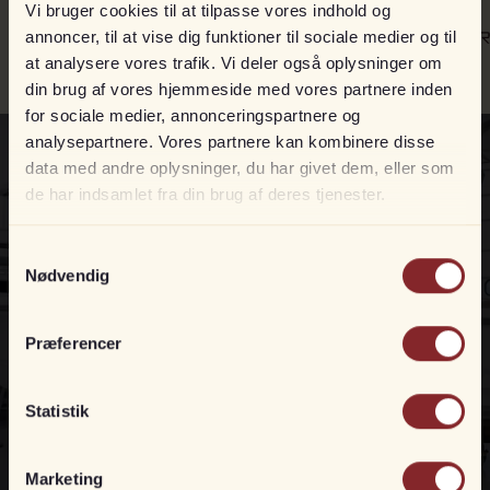
Vi bruger cookies til at tilpasse vores indhold og
annoncer, til at vise dig funktioner til sociale medier og til
at analysere vores trafik. Vi deler også oplysninger om
din brug af vores hjemmeside med vores partnere inden
for sociale medier, annonceringspartnere og
analysepartnere. Vores partnere kan kombinere disse
data med andre oplysninger, du har givet dem, eller som
de har indsamlet fra din brug af deres tjenester.
Besøg danmarks
Samtykkevalg
største showroom
Nødvendig
Præferencer
Med et showroom på 4.200 m2 og 20.000 m2 udenomsareal kan vi
altid præsentere et kæmpe udvalg af både og motorer.
Statistik
Showroom
Marketing