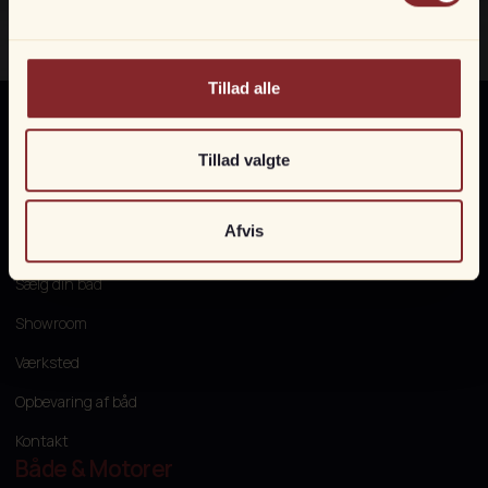
Tillad alle
Tillad valgte
Information
Afvis
Om os
Sælg din båd
Showroom
Værksted
Opbevaring af båd
Kontakt
Både & Motorer