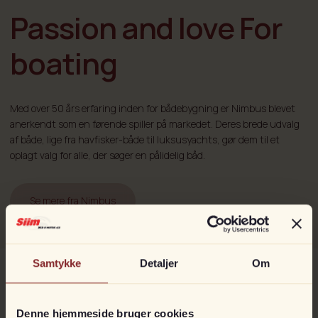
med separat toilet og tekøkken. Cockpittet er udstyret med
Passion and love For
integrerede lastebuer, hvilket hjælper med at transportere større
genstande som SUP, kajak eller surfbrædder osv.
boating
Læs mere om Nimbus
Med over 50 års erfaring inden for bådebygning er Nimbus blevet
anerkendt som en førende spiller på markedet. Deres brede udvalg
af både, lige fra havfisker-både til luksusyachts, gør dem til et
oplagt valg for alle, der søger en pålidelig båd.
Se mere fra Nimbus
Samtykke
Detaljer
Om
Denne hjemmeside bruger cookies