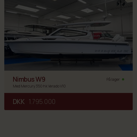
Nimbus W9
På lager
Med Mercury 350 hk Verado V10
DKK
1.795.000