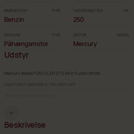
BRÆNDSTOF
TYPE
HESTEKRÆFTER
HK.
Benzin
250
DRIVLINE
TYPE
MOTOR
MODEL
Påhængsmotor
Mercury
Udstyr
Mercury Verado F250 XL EFI DTS V8 in Fusion White
Glass hatch openable in the cabin roof.
Separated head with basin
Freshwater system
Bowthruster Sleipner SE 30
Beskrivelse
Zipwake dynamic trim control system