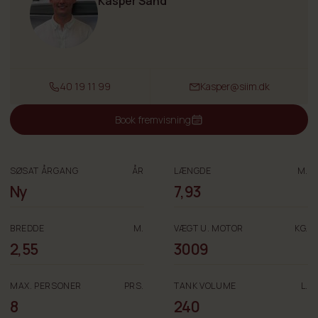
Kasper Sand
40 19 11 99
Kasper@siim.dk
Book fremvisning
SØSAT ÅRGANG
ÅR
LÆNGDE
M.
Ny
7,93
BREDDE
M.
VÆGT U. MOTOR
KG.
2,55
3009
MAX. PERSONER
PRS.
TANK VOLUME
L.
8
240