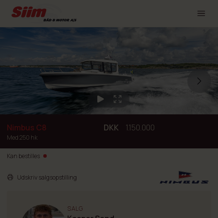
Nimbus C8
DKK
1.150.000
Med 250 hk
Kan bestilles
Udskriv salgsopstilling
SALG