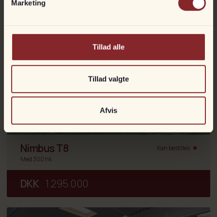
Marketing
Tillad alle
Tillad valgte
Afvis
Nimbus T8
Kan bestilles
Med 300 hk
DKK
1.295.000