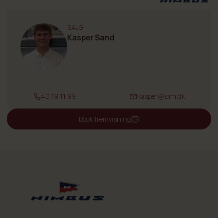
siddepladser, der kan omdannes til lounge, chill eller køremodus
afhængigt af situationen. Det lyse og rummelige cockpit tilbyder
SALG
masser af naturligt lys takket være sine ekstra store glasdøre, den
Kasper Sand
skydende glastagluge og den åbne agterdæk luge. Båden kan nemt
omdannes fra lukket til åben inden for få sekunder. Ud over at skabe
en lys og åben båd gør den store agter glasluge det nemt og
effektivt at laste og losse båden, plus det gør kommunikationen
mellem besætningen udenfor og indenfor lettere.
40 19 11 99
Kasper@siim.dk
Agterdækket har plads nok til 4–5 personer: på bænkene, på agter-
siderne og på den foldbare agtersofa. Takket være den foldbare
Book fremvisning
agtersofa kan agterdækket tilpasses efter behov: siddepladser til
socialt samvær, lasteplads til bagage eller plads til aktiviteter som
fiskeri eller svømning.
Når du er ude at sejle, tilbyder Nimbus C8 komfortable siddepladser
for både føreren og passagererne. De drejelige rorsæder kan nemt
drejes mod passagersofaen, og bordet kan udvides til et fuldt
spisebord. Passagersofaen kan konverteres til en ekstra seng til to
børn eller en voksen. Forreste kabine har plads til en dobbeltseng