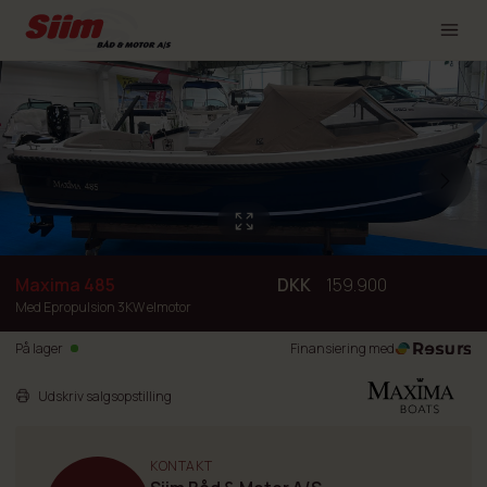
Maxima 485
DKK
159.900
Med Epropulsion 3KW elmotor
På lager
Finansiering med
Udskriv salgsopstilling
KONTAKT