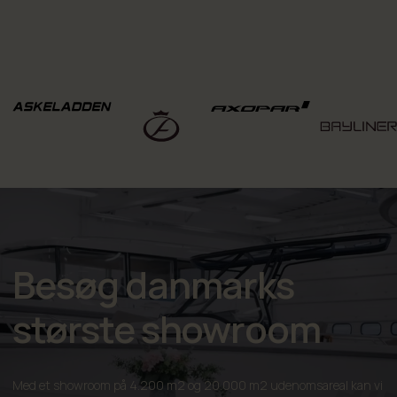
Besøg danmarks
største showroom
Med et showroom på 4.200 m2 og 20.000 m2 udenomsareal kan vi