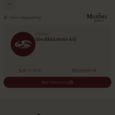
Båden er udstyret med en lækker sprayhood som kan dække båden
af og har man den forreste del på er der fint læ.
Kom forbi vores spændende udstilling og oplev Danmarks største
Udskriv salgsopstilling
udvalg af eksklusive tenderbåde.
Har du tidligere kigget på feks Corsiva, Lifestyle, Silveryacht,
KONTAKT
Fjordjollen og lignende så snyd ikke dig selv for at komme forbi og se
Siim Båd & Motor A/S
denne lækre tender.
Læs mere om Maxima
86 10 15 00
siim@siim.dk
Book fremvisning