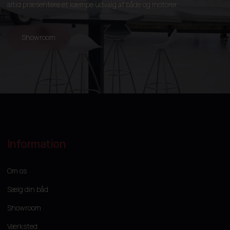
altid præsentere et kæmpe udvalg af både og motorer.
Showroom
Information
Om os
Sælg din båd
Showroom
Værksted