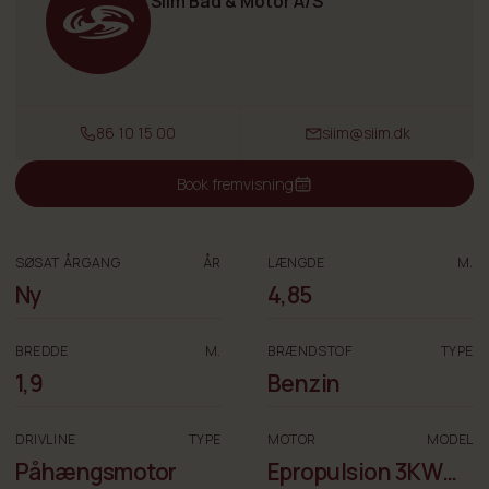
Siim Båd & Motor A/S
86 10 15 00
siim@siim.dk
Book fremvisning
SØSAT ÅRGANG
ÅR
LÆNGDE
M.
Ny
4,85
BREDDE
M.
BRÆNDSTOF
TYPE
1,9
Benzin
DRIVLINE
TYPE
MOTOR
MODEL
Påhængsmotor
Epropulsion 3KW