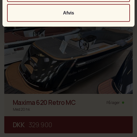
DKK
179.000
199.900
Afvis
Maxima 620 Retro MC
På lager
Med 20 hk
DKK
329.900