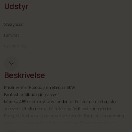
electric
Udstyr
Sprayhood
Laminat
Farvet skrog
Kviltede hynder
Stuverum
Beskrivelse
Reb på sider med rustfri afslutning
Prisen er inkl. Epropulsion elmotor 3KW
Fantastisk tilbud i sin klasse..!
Maxima 485 er en eksklusiv tender i et flot design med en stor
ydeevne! Utrolig nem at håndtere og fyldt med muligheder.
Rang, stilfuld, robust og meget velsejlende. Fantastisk indretning
med unik siddekomfort på de fine hynder. Båden er perfekt til
hyggesejlads med familien og vennerne.