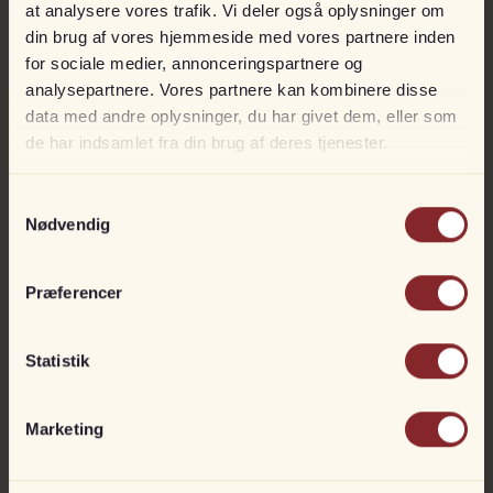
at analysere vores trafik. Vi deler også oplysninger om
Skrogvindue i centercabine
din brug af vores hjemmeside med vores partnere inden
for sociale medier, annonceringspartnere og
Skrogvindue i toilet
analysepartnere. Vores partnere kan kombinere disse
LED lanterner
data med andre oplysninger, du har givet dem, eller som
de har indsamlet fra din brug af deres tjenester.
LED downlights i kabine
LED læselamper i kabiner
Samtykkevalg
Nødvendig
LED downlights i toilet
Askeladden Fenix 66BR
På lager
med Mercury 150 hk 4-takt
LED downlights i pilothus
Præferencer
Spejl i toilet
DKK
579.900
Overskab i toilet
Statistik
PROPPET MED UDSTYR
Toiletpapirholder
Marketing
Opbevaringsrum i forkabine
Lufteventiler i kabine