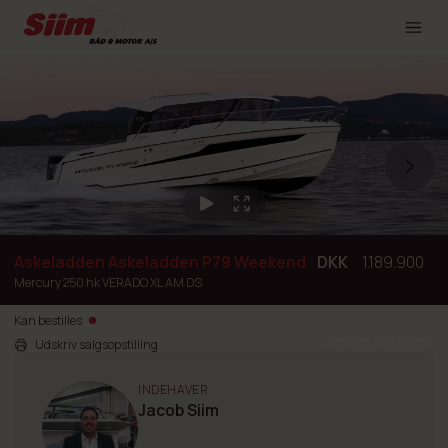
Askeladden Askeladden P79 Weekend
DKK
1.189.900
Mercury 250 hk VERADO XL AM DS
Kan bestilles
Udskriv salgsopstilling
INDEHAVER
Jacob Siim