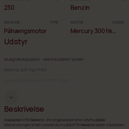
230
Benzin
DRIVLINE
TYPE
MOTOR
MODEL
Påhængsmotor
Mercury 300 hk
VERADO XL AM DS
Udstyr
Muligt ekstraudstyr - ikke inkluderet i prisen:
Elektrisk Soft Top P79W
Udvendig førerposition P79W Digital
Kabinevarmer 5 kW Wallas Spartan
Diesel vandvarmer 3 kW
Beskrivelse
Dieselkomfur med 2 keramiske kogeplader
Askeladden P79 Weekend – Et nyt generationstrin i styrhusbåde
Landstrøm 220 V + batterilader
Med lanceringen af den lukkede styrhusbåd
P79 Weekend
sætter Askeladden