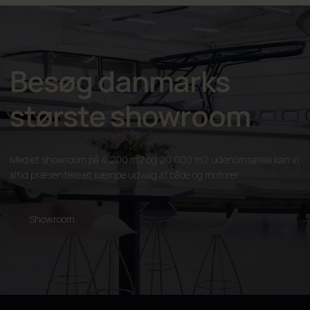
Badestige
Handskerum med USB-stik
Opbevaringsrum i siderne af pilothus
Besøg danmarks
12V stik
største showroom
USB-ladeudtag
Manuel lensepumpe
Med et showroom på 4.200 m2 og 20.000 m2 udenomsareal kan vi
Elektrisk lensepumpe
altid præsentere et kæmpe udvalg af både og motorer.
Stuverum
Kraftige klydser
Showroom