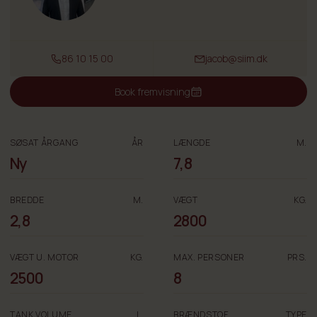
86 10 15 00
jacob@siim.dk
Book fremvisning
SØSAT ÅRGANG
ÅR
LÆNGDE
M.
Ny
7,8
BREDDE
M.
VÆGT
KG.
2,8
2800
VÆGT U. MOTOR
KG.
MAX. PERSONER
PRS.
2500
8
TANK VOLUME
L.
BRÆNDSTOF
TYPE